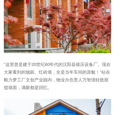
“这里曾是建于20世纪60年代的汉阳县锻压设备厂。现在
大家看到的烟囱、红砖墙，全是当年车间的原貌！”站在
毅力梦工厂文创产业园内，物业办负责人万智强轻抚斑
驳墙面，满眼都是回忆。