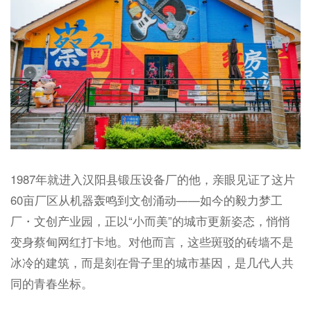
1987年就进入汉阳县锻压设备厂的他，亲眼见证了这片
60亩厂区从机器轰鸣到文创涌动——如今的毅力梦工
厂・文创产业园，正以“小而美”的城市更新姿态，悄悄
变身蔡甸网红打卡地。对他而言，这些斑驳的砖墙不是
冰冷的建筑，而是刻在骨子里的城市基因，是几代人共
同的青春坐标。