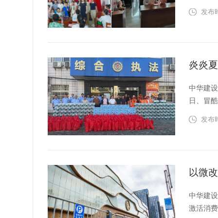
前往结对
发布时间
动现场
科...
中华建设
日、冒
有序、
发布时间
凉慰问
慰...
中华建设
激活消费