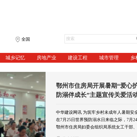
全国
城乡记忆
房地产业
建设工程
城市管理
乡
鄂州市住房局开展暑期“爱心护
防溺伴成长”主题宣传关爱活
中华建设网讯 为筑牢乡村未成年人暑期安
在7月25日世界预防溺水日来临之际，7月2
鄂州市住房局妇委会组织局系统女工干部
志愿服务队前往结对帮扶的段店镇中湾村