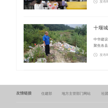
发布时间
册，用
等常...
十堰城
中华建设
聚焦各县
重点区域
发布时间
一盘棋 城乡结合部、山郊村野、沟渠河道及天坑溶洞等区域，因位置隐蔽、监管薄
弱，...
友情链接
住建部
地方主管部门网站
社