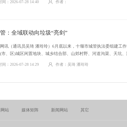
：2026-07-28 14:40
作者：
通俗语言讲解四分类标准及投放规范，重点剖析塑料袋、过期药品、
管：全域联动向垃圾“亮剑”
网讯（通讯员吴琦 潘玲玲）6月底以来，十堰市城管执法委组建工
(市、区)城区闲置地块、城乡结合部、山郊村野、河道沟渠、天坑、
、重点部位，打响了垃圾违规倾倒、乱堆乱放问题歼灭战。 下好全域治理
：2026-07-28 14:29
作者：吴琦 潘玲玲
团网站
媒体矩阵
新闻网站
其它