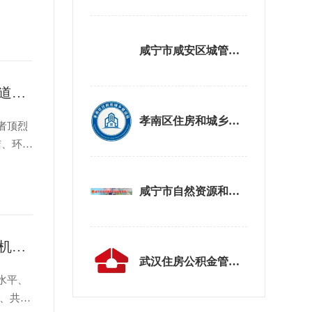
。 活
真实案例
咸宁市咸安区城管执法局
炎炎夏日送清凉 心系一线润人心——武汉市新洲区双柳街道慰问高温下城市守护者
孝南区住房和城乡建设局
者顶烈
洁、环境
夏日送清
关怀。
咸宁市自然资源和城乡建设局
以微改造赋能商圈市容提质焕新 武昌城管多点发力破解非机动车停车难题
武汉住房公积金管理中心
水平、
车、共享