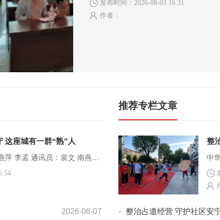
发布时间：2026-08-03 16:31
护童行.?防溺伴成长主题宣传关爱活动。 活动现场，
作者：
志愿者们向村里的未成年人及监护人发放
宣传单，结合真实案例科...
推荐专栏文章
 这座城有一群“熟”人
中华建设网讯（记者：王燕萍 李孟 通讯员：裴文 南燕）三伏天的湖北黄冈，骄阳似火，当大多数市民在空调房里寻觅清凉时，这座城市正以创建文明城市为底色，在热浪中淬炼着动人的精神坐标，城市的脉搏因一群人的坚守而更加有力地跳动。他们是穿梭在街头巷尾的城管蓝，是拂晓时分便点亮街巷的环卫橙，是精心呵护一草一木的园林...
:54
2026-08-07
整治占道经营 守护社区安宁——武汉