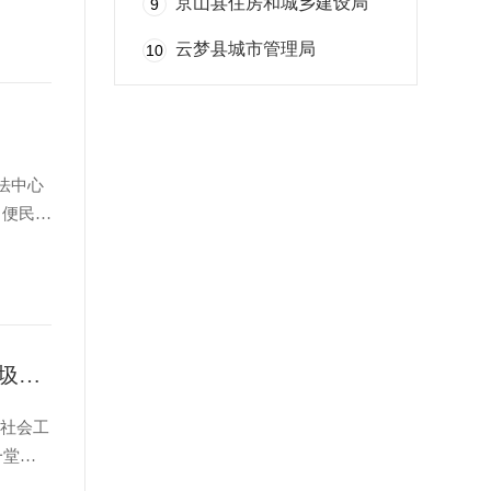
慰问活
京山县住房和城乡建设局
9
云梦县城市管理局
10
法中心
、便民利
道路资
垃圾分类润童心 绿色理念伴成长——湖北南漳城管开展垃圾分类科普走进爱心托管班活动
晖社会工
一堂生