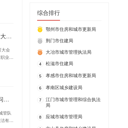
、政企共
新管控机
综合排行
鄂州市住房和城市更新局
湖北建院教师论文获2026全国高校“人工智能+”计算机教育大会优秀论文一等奖
荆门市住建局
育大会
大冶市城市管理执法局
设职业技
松滋市住建局
4
习动机的
脱颖而
孝感市住房和城市更新局
5
孝南区城乡建设局
6
致敬城市守护者，武汉市新洲区凤凰镇开展夏日送清凉慰问活动
江门市城市管理和综合执法
7
局
城管队
应城市城市管理局
8
整洁有