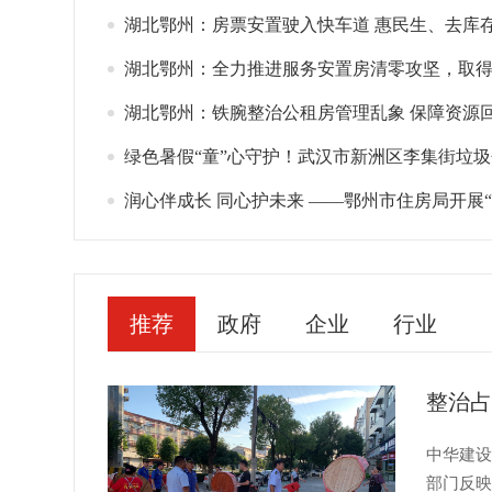
湖北鄂州：房票安置驶入快车道 惠民生、去库
湖北鄂州：全力推进服务安置房清零攻坚，取
湖北鄂州：铁腕整治公租房管理乱象 保障资源回归
绿色暑假“童”心守护！武汉市新洲区李集街垃圾分类课堂走进
润心伴成长 同心护未来 ——鄂州市住房局开展“六一”困境儿
推荐
政府
企业
行业
中华建设
部门反