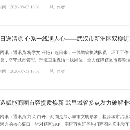
帮扶的段店镇中湾村，开展爱心护童行.?防溺伴成长主题宣传关爱活动
：2026-08-03 16:31
作者：
，志愿者们向村里的未成年人及监护人发放防溺水安全宣传单，结合
网讯（通讯员 梅学文 汪艳）连日来，一线城管执法队员、环卫工作
酷暑，坚守城市管理、环境卫生保洁一线岗位，全力保障辖区市容整
道路畅通。为致敬高温下的坚守，近日，新洲区双柳街道党工委开展
：2026-07-31 16:51
作者：
活动，向奋战在一线的城管、环卫工作人员送上防暑降温物资与诚挚
网讯（通讯员 刘朵 白丹）商圈是展示城市文明形象、检验城市治理
潜力的核心窗口。针对辖区SKP、亲橙万象汇等热门商圈外卖电动