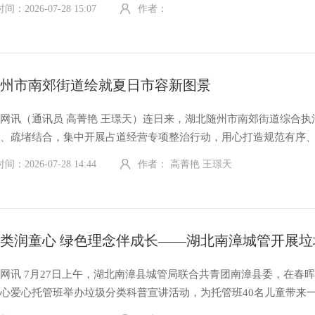
运行平稳顺畅。7月27日，武汉市新洲区凤凰镇组织开展夏日送清凉
：2026-07-28 15:07
作者：
50余名环卫工人和城管队员送去防暑物资和暖心关怀。 当天上午，镇长
随州市南郊街道绘就夏日市容新图景
网讯（通讯员 高菁艳 王璟天）连日来，湖北随州市南郊街道综合执
策、疏堵结合，集中开展占道经营专项整治行动，用心打造规范有序
服务区，让城市治理既有力度更有温度。 入伏以来，城区瓜果蔬菜大
：2026-07-28 14:44
作者： 高菁艳 王璟天
上市，众多摊贩临街占道经营、流动叫卖等问题频发，不仅挤占城市
网讯 7月27日上午，湖北南漳县城管局联合共青团南漳县委，在春
心爱心托管班举办垃圾分类科普宣讲活动，为托管班40名儿童带来
局襄分类志愿服务队向孩子们发放彩色宣传手