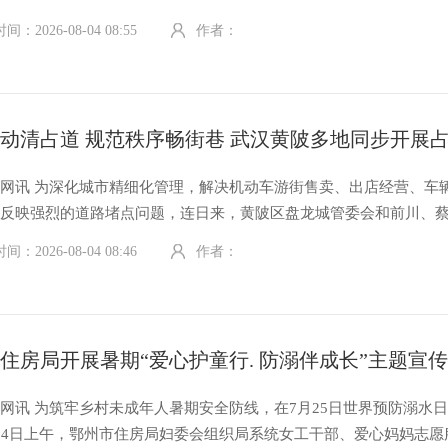
外铺摆，占用人行通道。依托城管进社区常态化进驻机制，新洲区城
：2026-08-04 08:55
作者：
文化社区执法队伍迅速开展专项整治，守护居民良好居住环境。 驻社区执
网讯 为深化城市精细化管理，解决机动车游街售卖、出店经营、车
众反映强烈的道路堵点问题，连日来，黄陂区盘龙城管委会和前川、
蔡家榨、李家集、滠口等街道联动城管、交管、市监、社区、环卫等
：2026-08-04 08:46
作者：
时段开展占道经营联合整治，坚持柔性劝导、依法处置双向发力，全
网讯 为筑牢乡村未成年人暑期安全防线，在7月25日世界预防溺水
24日上午，鄂州市住房局妇委会组织局系统女工干部、爱心妈妈志愿