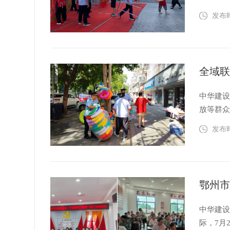
物品向
发布时间
法大队驻
法...
中华建设
放等群
家湾、
发布时间
量，分
乡通行...
中华建设
际，7月