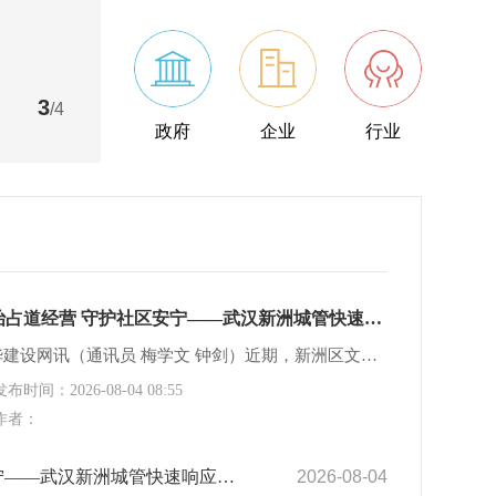
防溺水安全
3
/4
政府
企业
行业
整治占道经营 守护社区安宁——武汉新洲城管快速响应居民诉求开展专项整治
中华建设网讯（通讯员 梅学文 钟剑）近期，新洲区文化社区不少居民向社区及城管部门反映，辖区多家餐饮、烧烤门店每到晚间经营高峰，将餐桌、座椅、地毯等经营物品向外铺摆，占用人行通道。依托城管进社区常态化进驻机制，新洲区城管综合执法大队驻文化社区执法队伍迅速开展专项整治，守护居民良好居住环境。 驻社区执法...
发布时间：2026-08-04 08:55
作者：
新洲城管快速响应居民诉求开展专项整治
2026-08-04