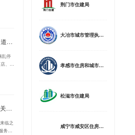
荆门市住建局
管综合执
大冶市城市管理执法局
全域联动清占道 规范秩序畅街巷 武汉黄陂多地同步开展占道乱象专项整治
辆乱停
蔡店、祁
孝感市住房和城市更新局
多支力
面净化城
松滋市住建局
鄂州市住房局开展暑期“爱心护童行. 防溺伴成长”主题宣传关爱活动
日来临之
咸宁市咸安区住房和城乡建设局
服务队