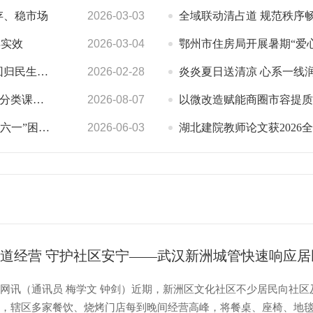
存、稳市场
2026-03-03
全域联动清占道 规范秩序畅街巷 武
得实效
2026-03-04
鄂州市住房局开展暑期“爱心护童
民生本位
2026-02-28
炎炎夏日送清凉 心系一线润人心——武
爱心托管班
2026-08-07
以微改造赋能商圈市容提质焕新 武
童慰问活动
2026-06-03
湖北建院教师论文获2026全国高校“人
网讯（通讯员 梅学文 钟剑）近期，新洲区文化社区不少居民向社区
映，辖区多家餐饮、烧烤门店每到晚间经营高峰，将餐桌、座椅、地