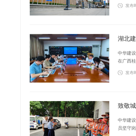
单车乱
发布时间
治、疏
制、...
中华建设
在广西
术学院
发布时间
机制与教
出，荣...
中华建设
员坚守