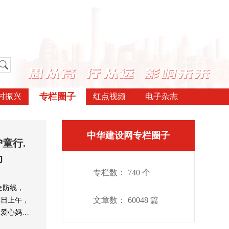
专栏圈子
村振兴
红点视频
电子杂志
中华建设网专栏圈子
童行.
动
专栏数： 740 个
全防线，
文章数： 60048 篇
4日上午，
、爱心妈妈
，开展爱心