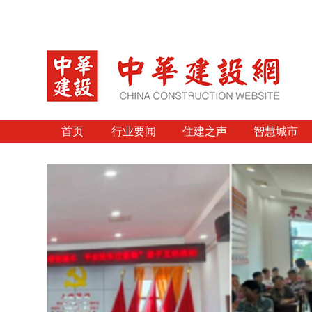
首页
行业要闻
住建之声
智慧城市
武
项整
动车
强烈的
和前
街道联