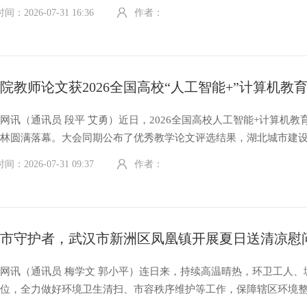
停占道、通行拥堵等城市治理痛点，武昌区城管执法局坚持服务前置
：2026-07-31 16:36
作者：
堵并举，以规范非机动车停放秩序为突破口，科学扩容停放区域、创
网讯（通讯员 段平 艾勇）近日，2026全国高校人工智能+计算机教
桂林圆满落幕。大会同期公布了优秀教学论文评选结果，湖北城市建
艾勇老师撰写的论文《生成式人工智能影响高职计算机类专业学生学
：2026-07-31 09:37
作者：
学改革基于〈程序设计语言〉课程的实践》从全国527篇投稿论文中
网讯（通讯员 梅学文 郭小平）连日来，持续高温晴热，环卫工人、
岗位，全力做好环境卫生清扫、市容秩序维护等工作，保障辖区环境