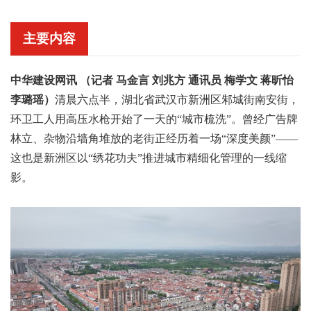
主要内容
中华建设网讯 （记者 马金言 刘兆方 通讯员 梅学文 蒋昕怡
李璐瑶）
清晨六点半，湖北省武汉市新洲区邾城街南安街，
环卫工人用高压水枪开始了一天的“城市梳洗”。曾经广告牌
林立、杂物沿墙角堆放的老街正经历着一场“深度美颜”——
这也是新洲区以“绣花功夫”推进城市精细化管理的一线缩
影。