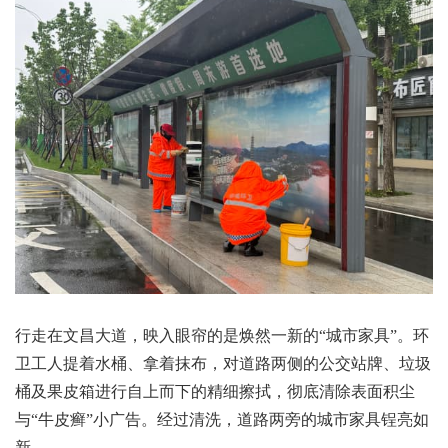
行走在文昌大道，映入眼帘的是焕然一新的“城市家具”。环
卫工人提着水桶、拿着抹布，对道路两侧的公交站牌、垃圾
桶及果皮箱进行自上而下的精细擦拭，彻底清除表面积尘
与“牛皮癣”小广告。经过清洗，道路两旁的城市家具锃亮如
新。