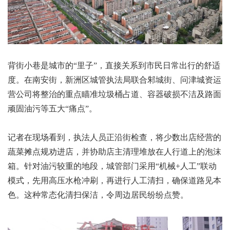
背街小巷是城市的“里子”，直接关系到市民日常出行的舒适
度。在南安街，新洲区城管执法局联合邾城街、问津城资运
营公司将整治的重点瞄准垃圾桶占道、容器破损不洁及路面
顽固油污等五大“痛点”。
记者在现场看到，执法人员正沿街检查，将少数出店经营的
蔬菜摊点规劝进店，并协助店主清理堆放在人行道上的泡沫
箱。针对油污较重的地段，城管部门采用“机械+人工”联动
模式，先用高压水枪冲刷，再进行人工清扫，确保道路见本
色。这种常态化清扫保洁，令周边居民纷纷点赞。