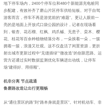
地下停车场内，2400个停车位和480个新能源充电桩同
步配建，有效补齐了磨山片区停车供给短板。对于自驾
游客而言，停车不再是游览前的“难题”。更让人眼前一
亮的是地面上开放式口袋公园的设计，记者在现场看
到，银杏、花石榴、红枫、鸡爪槭、无患子、栾木、樱
花、桂花等百余种植物错落分布，一朵挨着一朵，一簇
拥着一簇，浪漫又壮观。这不仅盘活了闲置资源，更折
射出城市更新过程中“见缝插绿”“微改造”的创新思路。运
营方还通过实时数据监测优化车辆进出动线，让停车
场“建得好、用得顺”。
机非分离 节点疏通
鲁磨路改造让出行更顺畅
从“通往景区的路”到“路本身就是景区”。针对机动车、非