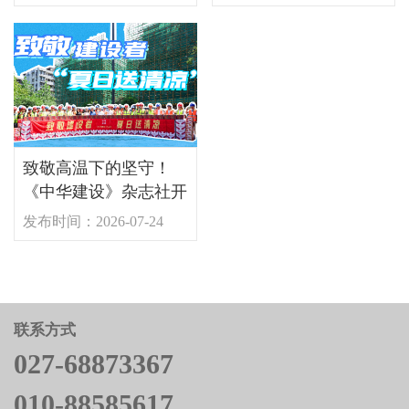
日送清凉”活动
致敬高温下的坚守！
《中华建设》杂志社开
展2026年“夏日送清
发布时间：2026-07-24
凉”慰问一线建设者活
动
联系方式
027-68873367
010-88585617