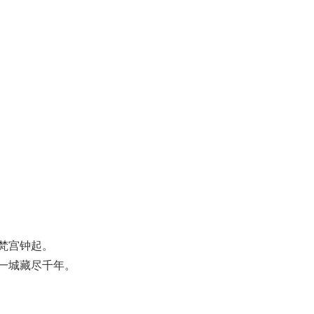
梵宫钟起。
一城藏尽千年。