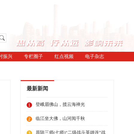
村振兴
专栏圈子
红点视频
电子杂志
最新新闻
登峨眉佛山，揽云海禅光
1
临江坐大佛，山河阅千秋
2
原陆三师(七师)“二级战斗英雄连”战
3