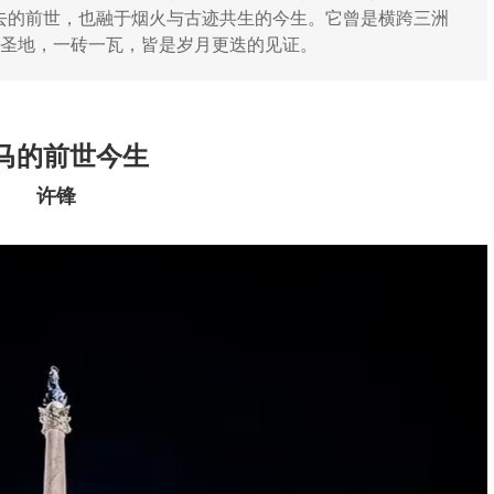
去的前世，也融于烟火与古迹共生的今生。它曾是横跨三洲
的圣地，一砖一瓦，皆是岁月更迭的见证。
马的前世今生
许锋