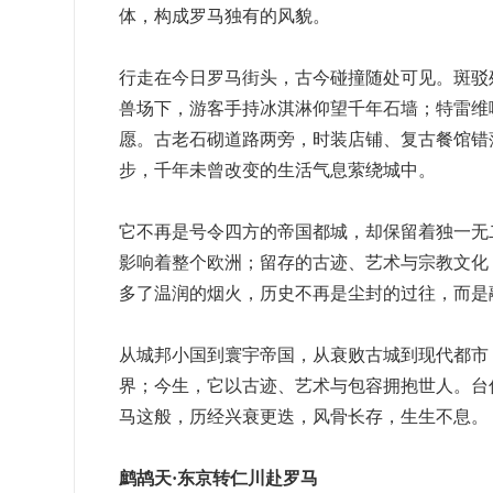
体，构成罗马独有的风貌。
行走在今日罗马街头，古今碰撞随处可见。斑驳
兽场下，游客手持冰淇淋仰望千年石墙；特雷维
愿。古老石砌道路两旁，时装店铺、复古餐馆错
步，千年未曾改变的生活气息萦绕城中。
它不再是号令四方的帝国都城，却保留着独一无
影响着整个欧洲；留存的古迹、艺术与宗教文化
多了温润的烟火，历史不再是尘封的过往，而是
从城邦小国到寰宇帝国，从衰败古城到现代都市
界；今生，它以古迹、艺术与包容拥抱世人。台
马这般，历经兴衰更迭，风骨长存，生生不息。
鹧鸪天·东京转仁川赴罗马