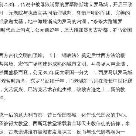
前753年，传说中被母狼哺育的罗慕路斯建立罗马城，开启王政
月，元老院与执政官共同治理城邦。凭借严明的军团、完善的
强敌迦太基，地中海逐渐成为罗马的内湖，“条条大路通罗
和时代画上句点，公元前27年，屋大维加冕奥古斯都，罗马帝国
西方古代文明的顶峰。《十二铜表法》奠定后世西方法治根
共浴场、宏伟广场构建起成熟的城市文明。斗兽场人声鼎沸，
然而盛极而衰，公元395年庞大帝国一分为二，西罗马以罗马城
的辉煌暂时落幕。东罗马延续千年，而老城罗马则在漫长中世纪褪
，文艺复兴、巴洛克艺术在此生根，破败古迹之上，新的教
样。
为统一后的意大利首都，昔日帝国都城，化作现代国家的中心。
圣彼得大教堂、西斯廷教堂承载着全球天主教信徒的信仰，米
足。古老遗迹没有被城市发展抹去，反而与现代街巷融为一