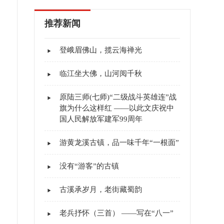
推荐新闻
登峨眉佛山，揽云海禅光
临江坐大佛，山河阅千秋
原陆三师(七师)“二级战斗英雄连”战
旗为什么这样红 ——以此文庆祝中
国人民解放军建军99周年
游黄龙溪古镇，品一味千年“一根面”
没有“游客”的古镇
古溪承岁月，老街藏蜀韵
老兵抒怀（三首） ——写在“八一”