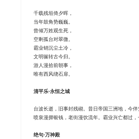
千载残垣倚夕晖，
当年鼓角势巍巍。
曾倾万姓观生死，
空剩孤台对翠微。
霸业销沉尘土冷，
文明辗转古今归。
游人漫拾前朝事，
唯有西风绕石扉。
清平乐·永恒之城
台波长逝，旧事封残砌。昔日帝国三洲地，今伴
喷泉漫掷银钱，老街漫饮流年。霸业兴亡都过，
绝句·万神殿