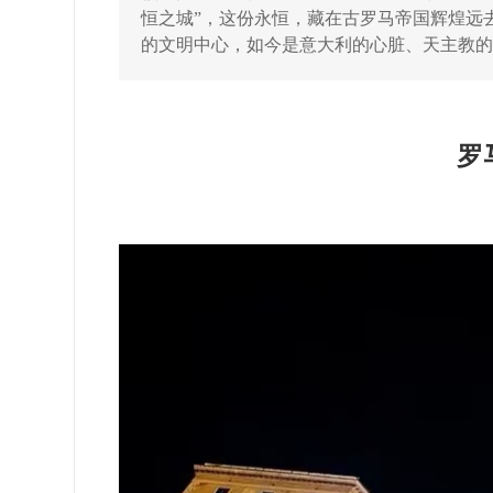
恒之城”，这份永恒，藏在古罗马帝国辉煌远
的文明中心，如今是意大利的心脏、天主教
罗