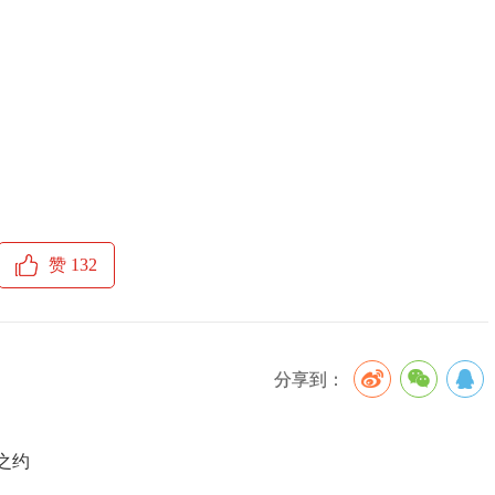
赞
132
分享到：
之约