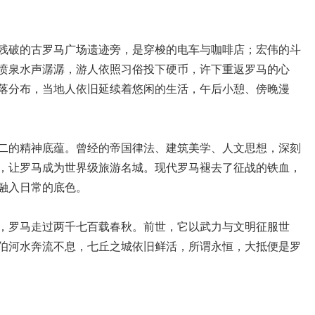
残破的古罗马广场遗迹旁，是穿梭的电车与咖啡店；宏伟的斗
喷泉水声潺潺，游人依照习俗投下硬币，许下重返罗马的心
落分布，当地人依旧延续着悠闲的生活，午后小憩、傍晚漫
二的精神底蕴。曾经的帝国律法、建筑美学、人文思想，深刻
，让罗马成为世界级旅游名城。现代罗马褪去了征战的铁血，
融入日常的底色。
，罗马走过两千七百载春秋。前世，它以武力与文明征服世
伯河水奔流不息，七丘之城依旧鲜活，所谓永恒，大抵便是罗