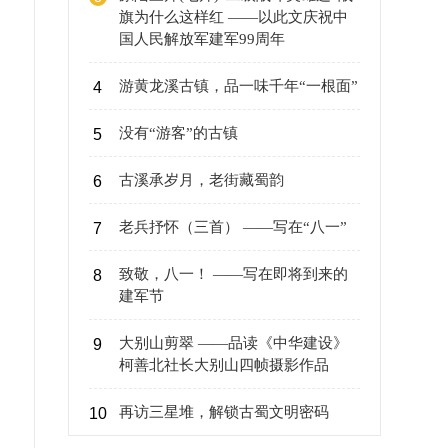
旗为什么这样红 ——以此文庆祝中
国人民解放军建军99周年
游黄龙溪古镇，品一味千年“一根面”
4
没有“游客”的古镇
5
古溪承岁月，老街藏蜀韵
6
老兵抒怀（三首） ——写在“八一”
7
致敬，八一！ ——写在即将到来的
8
建军节
大别山剪翠 ——品读《中华建设》
9
柯善北社长大别山四帧摄影作品
再访三星堆，解锁古蜀文明密码
10