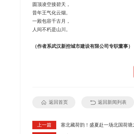
圆顶凌空接碧天，
昔年王气化云烟。
一殿包容千古月，
人间不朽是山川。
（作者系武汉新控城市建设有限公司专职董事）
返回首页
返回新闻列表
上一篇
塞北藏荷韵！盛夏赴一场北国荷塘