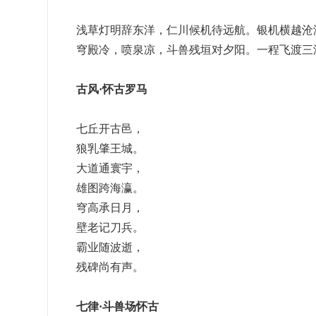
浅草灯明辞东洋，仁川候机待远航。银机横越沧
穹殿冷，喷泉凉，斗兽残垣对夕阳。一程飞渡三
古风·怀古罗马
七丘开古邑，
狼乳肇王城。
大道通寰宇，
雄图跨海瀛。
穹高承日月，
壁老记刀兵。
霸业随波逝，
残碑尚有声。
七律·斗兽场怀古