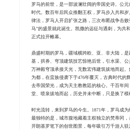
罗马的前世，是一部波澜壮阔的帝国史诗。公元
时代。数百年后民众推翻王权，罗马步入共和岁
律法，罗马人开启扩张之路，三次布匿战争击败
马”的盛景就此诞生。凯撒的远征与遇刺，为共
正式拉开帷幕。
鼎盛时期的罗马，疆域横跨欧、亚、非大陆，是
基，拱券、穹顶建筑技艺惊艳后世，引水渠、公
万神殿穹顶承接天光，无数宏伟建筑拔地而起。
为都，在蛮族侵袭下于476年覆灭，古典时代
去帝国荣光，成为天主教教廷的核心。千百年间
堂、喷泉拔地而起，历史并未中断，只是换了模
时光流转，来到罗马的今生。1871年，罗马成
最独特的是，城市腹地藏着主权独立的梵蒂冈，
开朗基罗笔下的创世图景，每年吸引万千游人驻