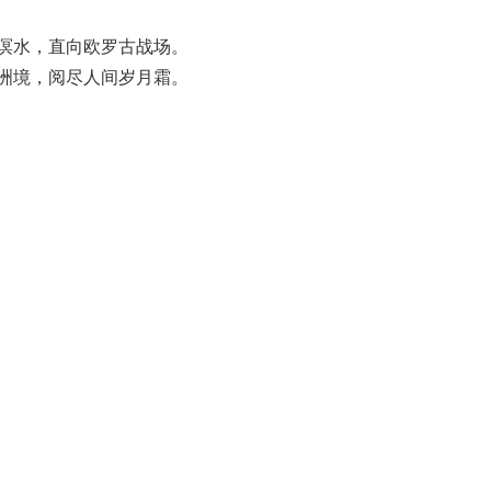
溟水，直向欧罗古战场。
洲境，阅尽人间岁月霜。