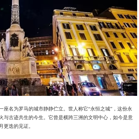
一座名为罗马的城市静静伫立。世人称它“永恒之城”，这份永
火与古迹共生的今生。它曾是横跨三洲的文明中心，如今是意
月更迭的见证。