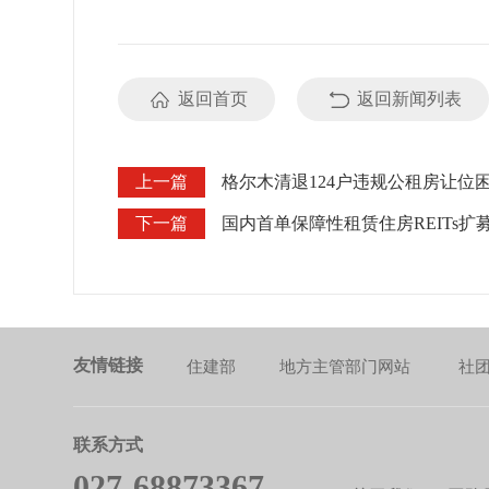
返回首页
返回新闻列表
上一篇
格尔木清退124户违规公租房让位
下一篇
国内首单保障性租赁住房REITs扩
友情链接
住建部
地方主管部门网站
社
联系方式
027-68873367