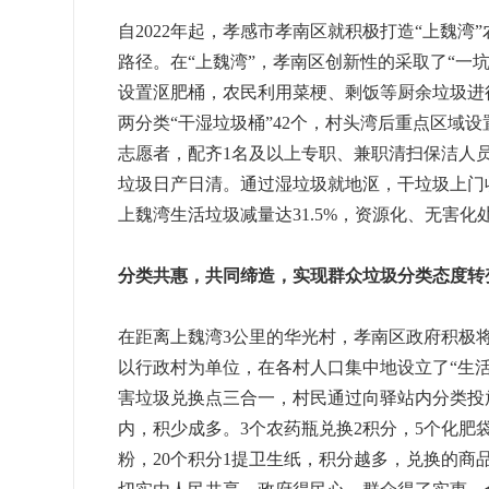
自2022年起，孝感市孝南区就积极打造“上魏
路径。在“上魏湾”，孝南区创新性的采取了“一
设置沤肥桶，农民利用菜梗、剩饭等厨余垃圾进
两分类“干湿垃圾桶”42个，村头湾后重点区域设
志愿者，配齐1名及以上专职、兼职清扫保洁人
垃圾日产日清。通过湿垃圾就地沤，干垃圾上门收
上魏湾生活垃圾减量达31.5%，资源化、无害化处
分类共惠，共同缔造，实现群众垃圾分类态度转
在距离上魏湾3公里的华光村，孝南区政府积极
以行政村为单位，在各村人口集中地设立了“生
害垃圾兑换点三合一，村民通过向驿站内分类投
内，积少成多。3个农药瓶兑换2积分，5个化肥袋
粉，20个积分1提卫生纸，积分越多，兑换的