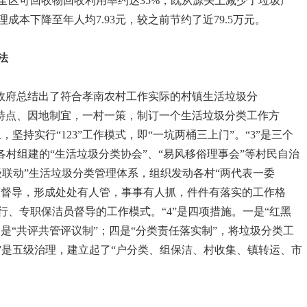
全区可回收物回收利用率约达35%，既从源头上减少了垃圾产
本下降至年人均7.93元，较之前节约了近79.5万元。
法
区政府总结出了符合孝南农村工作实际的村镇生活垃圾分
据农村特点、因地制宜，一村一策，制订一个生活垃圾分类工作方
坚持实行“123”工作模式，即“一坑两桶三上门”。“3”是三个
各村组建的“生活垃圾分类协会”、“易风移俗理事会”等村民自治
联动”生活垃圾分类管理体系，组织发动各村“两代表一委
教育督导，形成处处有人管，事事有人抓，件件有落实的工作格
、专职保洁员督导的工作模式。“4”是四项措施。一是“红黑
三是“共评共管评议制”；四是“分类责任落实制”，将垃圾分类工
”是五级治理，建立起了“户分类、组保洁、村收集、镇转运、市