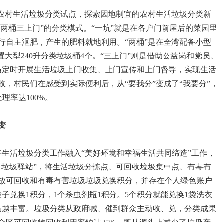
湾”农村生活垃圾分类试点，探索因地制宜的农村生活垃圾分类新
坑两桶三上门”的分类模式。“一坑”就是在各户门前屋后的菜园里
行自主沤肥，产生的肥料就地利用。“两桶”是在全湾配备小型
置大型240升分类垃圾桶4个。“三上门”则是借助公益岗和党员、
员定时开展生活垃圾上门收集、上门宣传和上门督导，实现生活
，村民们在感受到实际便利后，从“要我分”变成了“我要分”，
理率达100%。
变
将生活垃圾分类工作融入“美好环境和幸福生活共同缔造”工作，
活垃圾驿站”，将生活垃圾分拣点、可回收垃圾集中点、有毒有
放可回收和有毒有害垃圾垃圾兑换积分，并存在个人绿色账户
子兑换1积分，1个杀虫剂瓶1积分。5个积分就能兑换1袋洗衣
商品越丰富。垃圾分类从政府喊、催到群众主动收、兑，分类成果