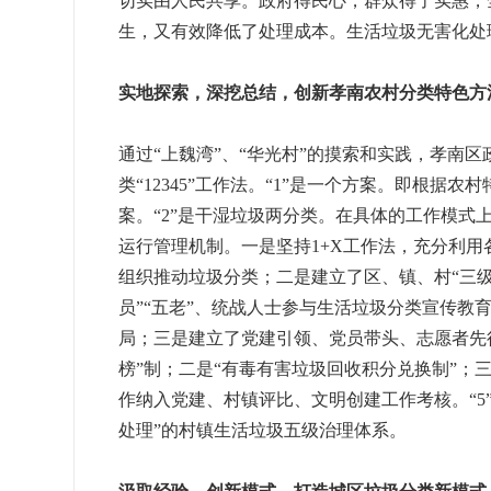
切实由人民共享。政府得民心，群众得了实惠，
生，又有效降低了处理成本。生活垃圾无害化处理成
实地探索，深挖总结，创新孝南农村分类特色方
通过“上魏湾”、“华光村”的摸索和实践，孝南
类“12345”工作法。“1”是一个方案。即根
案。“2”是干湿垃圾两分类。在具体的工作模式上，
运行管理机制。一是坚持1+X工作法，充分利用
组织推动垃圾分类；二是建立了区、镇、村“三级
员”“五老”、统战人士参与生活垃圾分类宣传
局；三是建立了党建引领、党员带头、志愿者先行
榜”制；二是“有毒有害垃圾回收积分兑换制”；
作纳入党建、村镇评比、文明创建工作考核。“5
处理”的村镇生活垃圾五级治理体系。