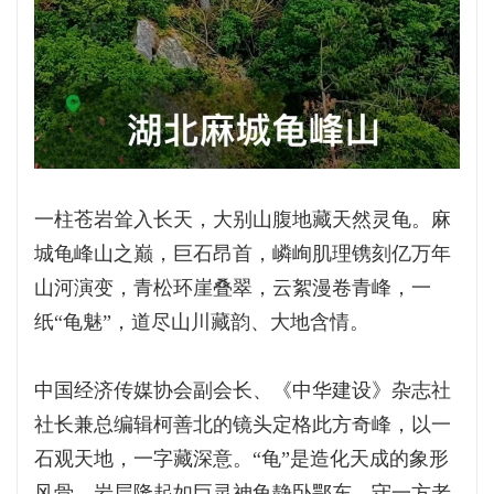
一柱苍岩耸入长天，大别山腹地藏天然灵龟。麻
城龟峰山之巅，巨石昂首，嶙峋肌理镌刻亿万年
山河演变，青松环崖叠翠，云絮漫卷青峰，一
纸“龟魅”，道尽山川藏韵、大地含情。
中国经济传媒协会副会长、《中华建设》杂志社
社长兼总编辑柯善北的镜头定格此方奇峰，以一
石观天地，一字藏深意。“龟”是造化天成的象形
风骨，岩层隆起如巨灵神龟静卧鄂东，守一方老