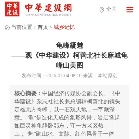
全国
当前位置：
首页
>
城乡记忆
龟峰凝魅
——观《中华建设》柯善北社长麻城龟
峰山美图
发布时间：2026-07-04 08:10 来源：本站原创
核心摘要：
中国经济传媒协会副会长、《中
华建设》杂志社社长兼总编辑柯善北的镜头
定格此方奇峰，以一石观天地，一字藏深
意。“龟”是造化天成的象形风骨，岩层隆起
如巨灵神龟静卧鄂东，守一方老区热
土；“魅”融山水、文脉、红色风骨于一体，