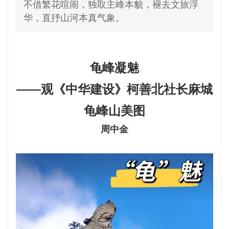
不借繁花喧闹，独取主峰本貌，褪去文旅浮
华，直抒山河本真气象。
龟峰凝魅
——观《中华建设》柯善北社长麻城
龟峰山美图
周中金