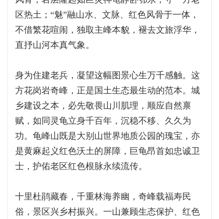
区热土；“魅”融山水、文脉、红色风骨于一体，
不借繁花喧闹，独取主峰本貌，褪去文旅浮华，
直抒山河本真气象。
身为住建老兵，凝望这幅图景心生万千感触。这
方花岗岩奇峰，正是国土生态最生动的范本。城
乡建设之本，必先敬畏山川肌理，顺应自然禀
赋，如同灵龟立身千百年，沉稳不移、久久为
功。龟峰山既是大别山世界地质公园的瑰宝，亦
是黄麻起义红色沃土的屏障，巨龟昂首如忠诚卫
士，护佑老区红色根脉永续流传。
十里杜鹃藏春，千重林海养幽，奇峰载福寿民
俗，景区兴乡村振兴。一山兼顾生态保护、红色