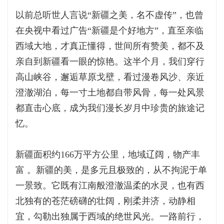
以前总听世人言说“新疆之美，名不虚传”，也曾
在央视中看过广告“新疆是个好地方”，直至亲临
西域大地，才真正懂得，世间所有赞美，都不及
亲自到新疆看一眼的惊艳。这半个月，我们穿行
高山峡谷，邂逅草原戈壁，看过漫卷风沙、亲近
澄澈湖泊，每一寸土地都自带风骨，每一处风景
都直击心底，成为我们漫长岁月中珍贵的旅途记
忆。
新疆面积约166万平方公里，地域辽阔，物产丰
富 。‌‌新疆的美，是多元且极致的，从不拘泥于单
一景致。它既有江南般澄澈温柔的水灵，也有西
北独有的苍茫磅礴的壮阔，刚柔并济，动静相
宜，勾勒出独属于西域的绝世风光。一路前行，