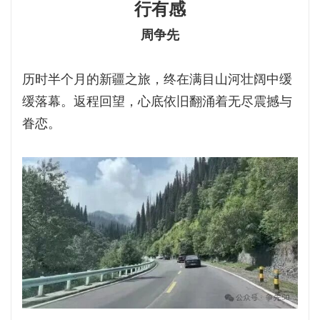
行有感
周争先
历时半个月的新疆之旅，终在满目山河壮阔中缓
缓落幕。返程回望，心底依旧翻涌着无尽震撼与
眷恋。