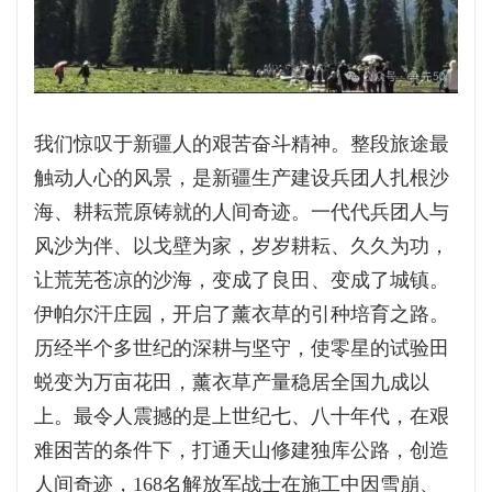
我们惊叹于新疆人的艰苦奋斗精神。整段旅途最
触动人心的风景，是新疆生产建设兵团人扎根沙
海、耕耘荒原铸就的人间奇迹。一代代兵团人与
风沙为伴、以戈壁为家，岁岁耕耘、久久为功，
让荒芜苍凉的沙海，变成了良田、变成了城镇。
伊帕尔汗庄园，开启了薰衣草的引种培育之路。
历经半个多世纪的深耕与坚守，使零星的试验田
蜕变为万亩花田，薰衣草产量稳居全国九成以
上。最令人震撼的是上世纪七、八十年代，在艰
难困苦的条件下，打通天山修建独库公路，创造
人间奇迹，168名解放军战士在施工中因雪崩、