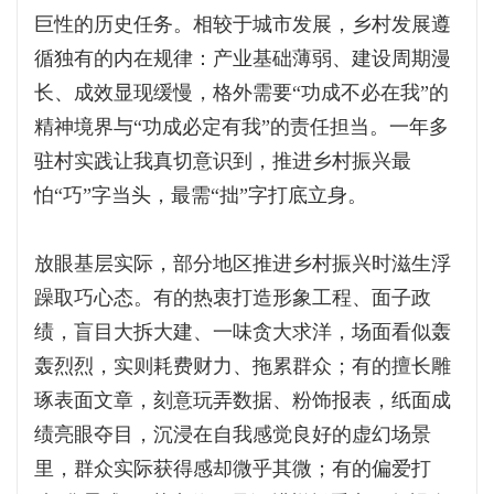
巨性的历史任务。相较于城市发展，乡村发展遵
循独有的内在规律：产业基础薄弱、建设周期漫
长、成效显现缓慢，格外需要“功成不必在我”的
精神境界与“功成必定有我”的责任担当。一年多
驻村实践让我真切意识到，推进乡村振兴最
怕“巧”字当头，最需“拙”字打底立身。
放眼基层实际，部分地区推进乡村振兴时滋生浮
躁取巧心态。有的热衷打造形象工程、面子政
绩，盲目大拆大建、一味贪大求洋，场面看似轰
轰烈烈，实则耗费财力、拖累群众；有的擅长雕
琢表面文章，刻意玩弄数据、粉饰报表，纸面成
绩亮眼夺目，沉浸在自我感觉良好的虚幻场景
里，群众实际获得感却微乎其微；有的偏爱打