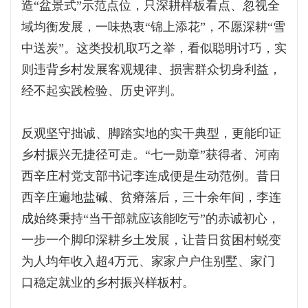
造“盆景式”示范点位，只深耕样板看点、忽视全
域均衡发展，一味热衷“锦上添花”，不愿深耕“雪
中送炭”。这类投机取巧之举，看似聪明讨巧，实
则违背乡村发展客观规律、损害群众切身利益，
经不起实践检验、历史评判。
反观坚守拙诚、脚踏实地的实干典型，更能印证
乡村振兴无捷径可走。“七一勋章”获得者、河南
西辛庄村党支部书记李连成便是生动范例。昔日
西辛庄遍地盐碱、贫瘠落后，三十余年间，李连
成始终秉持“当干部就应该能吃亏”的赤诚初心，
一步一个脚印深耕乡土发展，让昔日贫困村蜕变
为人均年收入超4万元、家家户户住别墅、家门
口稳定就业的乡村振兴样板村。