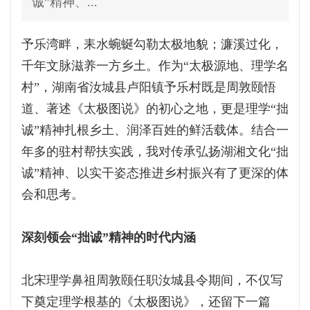
诚”精神、...
予乐湾畔，耒水蜿蜒勾勒太极地貌；濂溪过化，
千年文脉滋养一方乡土。作为“太极源地、理学名
村”，湖南省汝城县卢阳镇予乐村既是周敦颐悟
道、著述《太极图说》的初心之地，更是理学“拙
诚”精神扎根乡土、润泽百姓的鲜活载体。结合一
年多的驻村帮扶实践，我对传承弘扬湖湘文化“拙
诚”精神、以实干姿态推进乡村振兴有了更深的体
会和思考。
深刻领会“拙诚”精神的时代内涵
北宋理学鼻祖周敦颐任职汝城县令期间，不仅写
下奠定理学根基的《太极图说》，还留下一篇