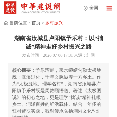
全国
当前位置：
首页
>
乡村振兴
湖南省汝城县卢阳镇予乐村：以“拙
诚”精神走好乡村振兴之路
发布时间：2026-07-06 17:31 来源：红网
核心摘要：
予乐湾畔，耒水蜿蜒勾勒太极地
貌；濂溪过化，千年文脉滋养一方乡土。作
为“太极源地、理学名村”，湖南省汝城县卢
阳镇予乐村既是周敦颐悟道、著述《太极图
说》的初心之地，更是理学“拙诚”精神扎根
乡土、润泽百姓的鲜活载体。结合一年多的
驻村帮扶实践，我对传承弘扬湖湘文化“拙