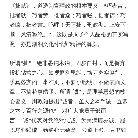
《拙赋》，道透为官理政的根本要义。“巧者言，
拙者默；巧者劳，拙者逸；巧者贼，拙者德；巧
者凶，拙者吉。呜呼！天下拙，刑政彻。上安下
顺，风清弊绝。”，这既是周子个人品格的真实写
照，亦是湖湘文化“拙诚”精神的源头。
所谓“拙”，绝非愚钝木讷、固步自封，而是摒弃
投机钻营之心、短视逐利思维，恪守务实笃行、
求真务实的干事准则，不耍小聪明、不做表面文
章、不搞花拳绣腿。所谓“诚”，是理学思想的核
心要义，周敦颐提出“诚者，圣人之本”“诚，五常
之本，百行之源也”。对广大党员干部而
言，“诚”代表对党绝对忠诚、为民满腔赤诚、履
职尽心竭诚，始终心无杂念、公道正派、表里如