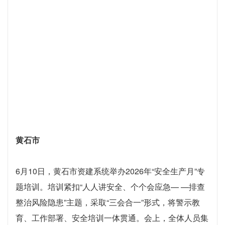
黄石市
6月10日，黄石市资建系统举办2026年“安全生产月”专
题培训。培训紧扣“人人讲安全、个个会应急— —排查
整治风险隐患”主题，采取“三会合一”形式，将警示教
育、工作部署、安全培训一体贯通。会上，全体人员集
中观看警示教育片，强化底线思维。结合治本攻坚三年
行动及“利剑行动”，明确提出安全生产“七个必须”要
求，部署危大工程、起重机械、极端天气防范及扬尘治
理“红黄绿”挂牌管理等重点工作。围绕有限空间作业、
重大事故隐患判定标准（2024版）及危大工程现场管
控等监管要点开展专题辅导，着力提升参训人员的风险
识别与现场管控能力。