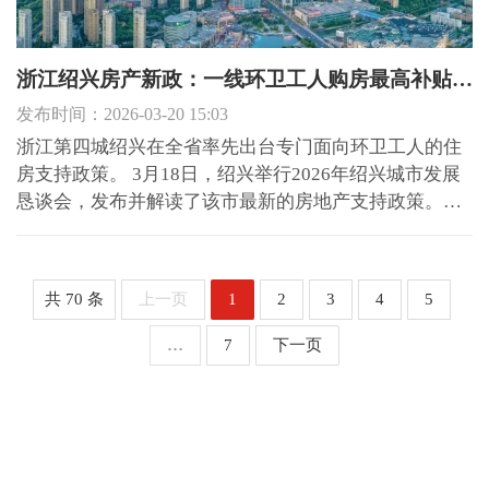
浙江绍兴房产新政：一线环卫工人购房最高补贴20万，三孩及以上家庭购房最高补贴40万，不受户籍限制
发布时间：2026-03-20 15:03
浙江第四城绍兴在全省率先出台专门面向环卫工人的住
房支持政策。 3月18日，绍兴举行2026年绍兴城市发展
恳谈会，发布并解读了该市最新的房地产支持政策。新
政共10条内容，其中首条是加强环卫工人住房保障。 图
片来源：绍兴发布 根据政策，绍兴将支持一线环卫工人
购房，通过补、减、扩、促四维发力，买房最高可以享
共 70 条
上一页
1
2
3
4
5
受20万...
…
7
下一页