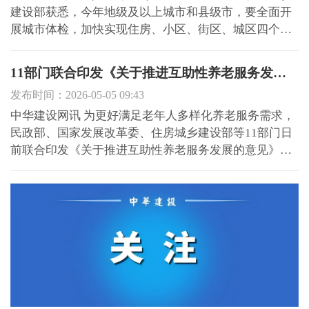
建设部获悉，今年地级及以上城市和县级市，要全面开
展城市体检，加快实现住房、小区、街区、城区四个维
度体检全覆盖。简单说，就是要给住房、小区、街区和
城区，来一次全方位的健康扫描。 住房城乡建设部表
11部门联合印发《关于推进互助性养老服务发展的意见》提出加强互助性养老服务设施无障碍、适老化建设和改造
示，各地要一体化推进城市体检与城市更新，坚持先体
发布时间：2026-05-05 09:43
检后更新、无...
中华建设网讯 为更好满足老年人多样化养老服务需求，
民政部、国家发展改革委、住房城乡建设部等11部门日
前联合印发《关于推进互助性养老服务发展的意见》。
意见提出，互助性养老服务是指通过邻里或村（社区）
居民间的互相帮扶，为老年人提供自愿性、非营利性养
老服务的活动。发展互助性养老服务，是实施积极应对
人口老龄化...