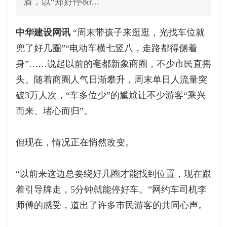
盾，以“郑好停&r...
中华建设网讯
“周末带孩子来逛逛，光找车位就
兜了好几圈”“电动车横七竖八，走路都得侧着
身”……说起以前的亳都新象商圈，不少市民直摇
头。随着商圈人气日渐攀升，周末单日人流量突
破3万人次，“车多位少”的尴尬让不少游客“乘兴
而来、堵心而归”。
但现在，情况正在悄然改变。
“以前来这边总要绕好几圈才能找到位置，现在跟
着引导牌走，5分钟就能停好车。”网约车司机李
师傅的感受，道出了许多市民游客的共同心声。