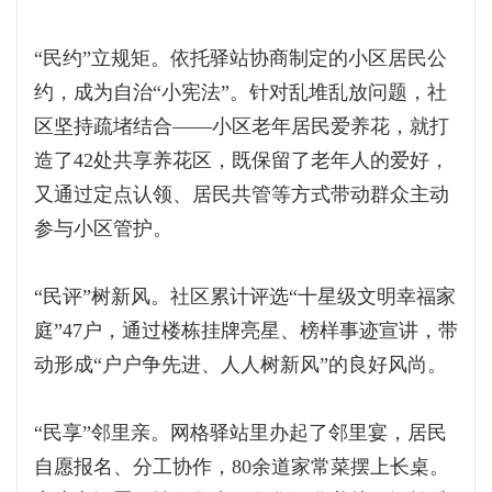
“民约”立规矩。依托驿站协商制定的小区居民公
约，成为自治“小宪法”。针对乱堆乱放问题，社
区坚持疏堵结合——小区老年居民爱养花，就打
造了42处共享养花区，既保留了老年人的爱好，
又通过定点认领、居民共管等方式带动群众主动
参与小区管护。
“民评”树新风。社区累计评选“十星级文明幸福家
庭”47户，通过楼栋挂牌亮星、榜样事迹宣讲，带
动形成“户户争先进、人人树新风”的良好风尚。
“民享”邻里亲。网格驿站里办起了邻里宴，居民
自愿报名、分工协作，80余道家常菜摆上长桌。