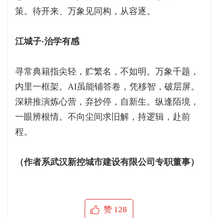
策。待开来、万象见同构，从容逐。
江城子·治学有感
寻常典籍指尖轻，贮繁名，不如明。万象千题，
内里一框架。AI虽能铺答卷，凭移智，破层屏。
深耕推演炼心营，弃抄停，自新生。纵逢陌境，
一眼辨根情。不向尘间求旧解，持逻辑，赴前
程。
（作者系武汉新控城市建设有限公司专职董事）
赞
128