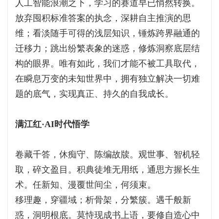
人工智能浪潮之下，学习的赛道早已悄然转换。
放弃囤积标准答案的执念，深耕自主推演的思
维；看淡随手可得的浅层知识，锤炼跨界融通的
迁移力；跳出纷繁表象的迷惑，修炼洞察底层结
构的眼界。唯有如此，我们才能不被工具取代，
在瞬息万变的未知世界中，拥有独立解决一切难
题的底气，实现真正、持久的自我成长。
满江红·AI时代悟学
卷藏千答，休痴守、陈编故牍。观世事、智机轻
取，碎文盈目。积典徒堆无用纸，通思方握长生
术。任新知、漫覆世间尘，何须束。
移理趣，穿疆域；析骨架，分繁簇。遇千般新
惑，洞明根底。莫恃现成书上语，要修自造心中